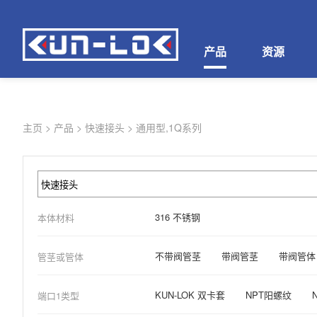
产品
资源
主页
>
产品
>
快速接头
>
通用型,1Q系列
316 不锈钢
本体材料
不带阀管茎
带阀管茎
带阀管体
管茎或管体
KUN-LOK 双卡套
NPT阳螺纹
端口1类型