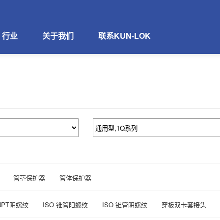
行业
关于我们
联系KUN-LOK
管茎保护器
管体保护器
NPT阴螺纹
ISO 锥管阳螺纹
ISO 锥管阴螺纹
穿板双卡套接头